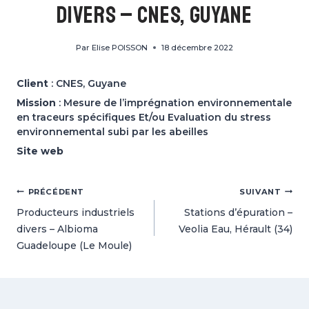
divers – CNES, Guyane
Par
Elise POISSON
18 décembre 2022
Client
: CNES, Guyane
Mission
: Mesure de l’imprégnation environnementale
en traceurs spécifiques Et/ou Evaluation du stress
environnemental subi par les abeilles
Site web
Navigation
PRÉCÉDENT
SUIVANT
Producteurs industriels
Stations d’épuration –
de
divers – Albioma
Veolia Eau, Hérault (34)
Guadeloupe (Le Moule)
l’article