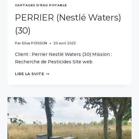
CAPTAGES D'EAU POTABLE
PERRIER (Nestlé Waters)
(30)
Par
Elise POISSON
20 avril 2023
Client : Perrier Nestlé Waters (30) Mission :
Recherche de Pesticides Site web
PERRIER
LIRE LA SUITE
(NESTLÉ
WATERS)
(30)