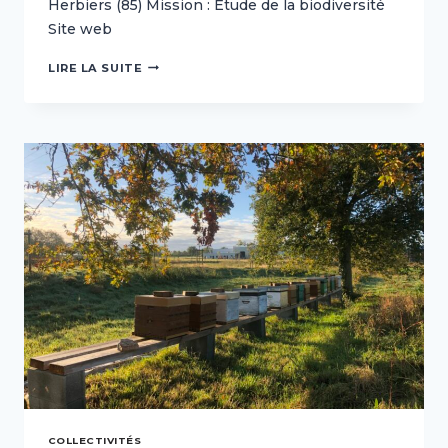
Herbiers (85) Mission : Étude de la biodiversité
Site web
COLLECTIVITÉS
LIRE LA SUITE
–
COMMUNAUTÉ
DE
COMMUNES,
PAYS
DES
HERBIERS
(85)
COLLECTIVITÉS